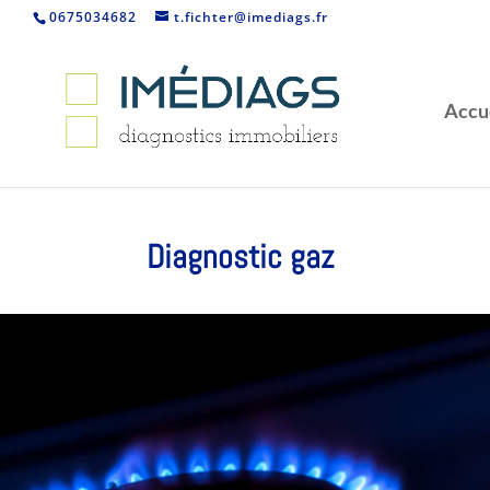
0675034682
t.fichter@imediags.fr
Accu
Diagnostic gaz