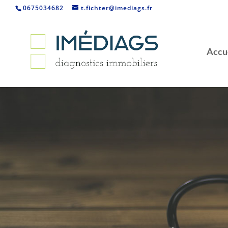
0675034682
t.fichter@imediags.fr
Accu